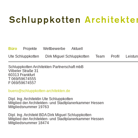
Büro
Projekte
Wettbewerbe
Aktuell
Ute Schluppkotten
Dirk Miguel Schluppkotten
Team
Profil
Leistu
Schluppkotten Architekten Partnerschaft mbB
Vilbeler Straße 31
60313 Frankfurt
T 069/59674555
F 069/59674557
buero@schluppkotten-architekten.de
Dipl. Ing. Architektin Ute Schluppkotten
Mitglied der Architekten- und Stadtplanerkammer Hessen
Mitgliedsnummer 19763
Dipl. Ing. Architekt BDA Dirk Miguel Schluppkotten
Mitglied der Architekten- und Stadtplanerkammer Hessen
Mitgliedsnummer 18474